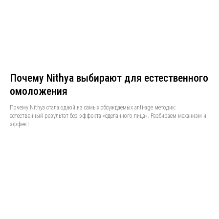
Почему Nithya выбирают для естественного
омоложения
Почему Nithya стала одной из самых обсуждаемых anti-age методик:
естественный результат без эффекта «сделанного лица». Разбираем механизм и
эффект.