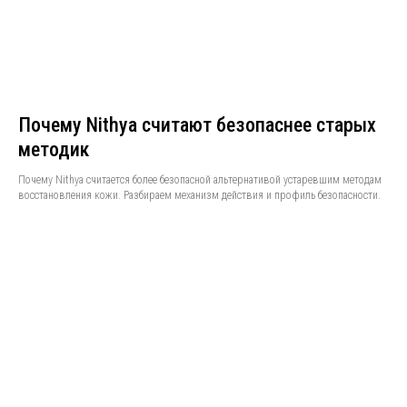
Почему Nithya считают безопаснее старых
методик
Почему Nithya считается более безопасной альтернативой устаревшим методам
восстановления кожи. Разбираем механизм действия и профиль безопасности.