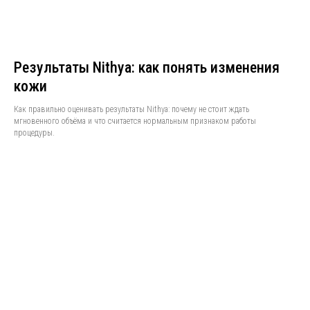
Результаты Nithya: как понять изменения
кожи
Как правильно оценивать результаты Nithya: почему не стоит ждать
мгновенного объёма и что считается нормальным признаком работы
процедуры.