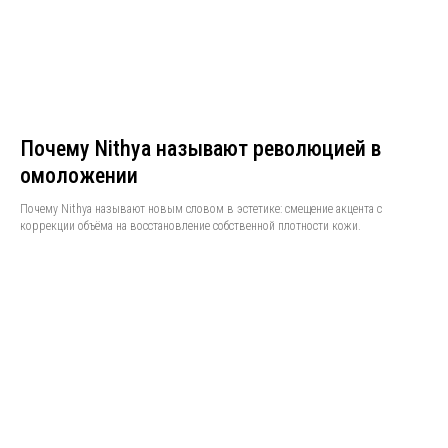
Почему Nithya называют революцией в
омоложении
Почему Nithya называют новым словом в эстетике: смещение акцента с
коррекции объёма на восстановление собственной плотности кожи.