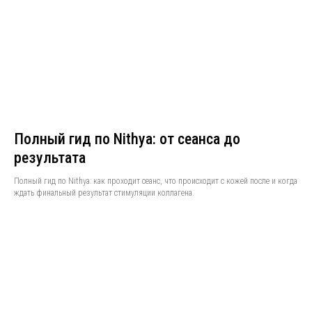
Полный гид по Nithya: от сеанса до
результата
Полный гид по Nithya: как проходит сеанс, что происходит с кожей после и когда
ждать финальный результат стимуляции коллагена.