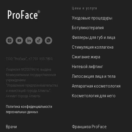
Цены и услуги
Уходовые процедуры
Ботулинотерапия
Филлеры для губ и лица
Стимуляция коллагена
Сжигание жира
TOO "ProFace",
+7 701 555 7893
Нитевой лифтинг
Лицензия №20019614, выдана
Коммунальным государственным
Липосакция лица и тела
учреждением
Аппаратная косметология
"Управление предпринимательства
и инвестиций города Алматы".
Косметология для него
Акимат города Алматы.
Политика конфиденциальности
персональных данных
Врачи
Франшиза ProFace