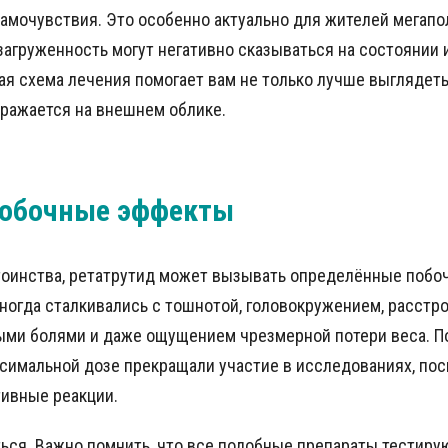
амочувствия. Это особенно актуально для жителей мегапо
 загруженность могут негативно сказываться на состоянии и
я схема лечения помогает вам не только лучше выглядеть,
тражается на внешнем облике.
побочные эффекты
тоинства, ретатрутид может вызывать определённые побо
ногда сталкивались с тошнотой, головокружением, расстр
ыми болями и даже ощущением чрезмерной потери веса. П
ксимальной дозе прекращали участие в исследованиях, по
тивные реакции.
ться. Важно помнить, что все подобные препараты тестиру