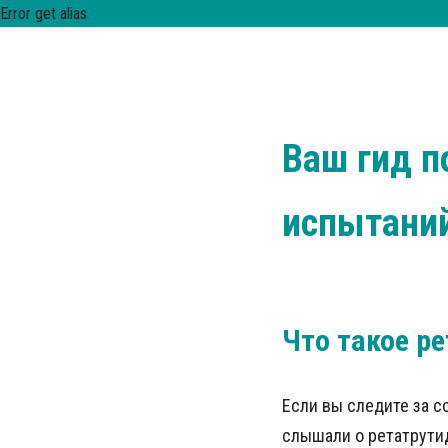
Error get alias
Ваш гид п
испытаний
Что такое р
Если вы следите за с
слышали о ретатрути