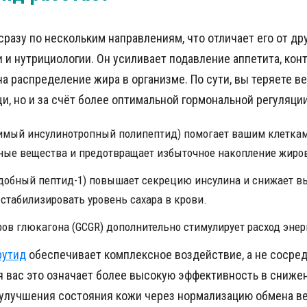
сразу по нескольким направлениям, что отличает его от др
 и нутрициологии. Он усиливает подавление аппетита, кон
а распределение жира в организме. По сути, вы теряете ве
, но и за счёт более оптимальной гормональной регуляции
симый инсулинотропный полипептид) помогает вашим клетка
ные вещества и предотвращает избыточное накопление жиро
одобный пептид-1) повышает секрецию инсулина и снижает 
 стабилизировать уровень сахара в крови.
ов глюкагона (GCGR) дополнительно стимулирует расход энер
рутид
обеспечивает комплексное воздействие, а не сосред
 вас это означает более высокую эффективность в снижени
 улучшения состояния кожи через нормализацию обмена в