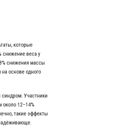
таты, которые
% снижение веса у
 28% снижения массы
 на основе одного
 синдром. Участники
ом около 12–14%
нечно, такие эффекты
бнадёживающе.