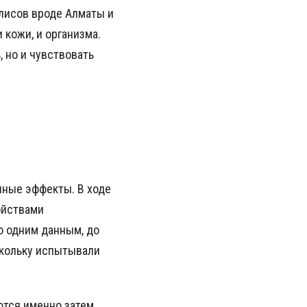
лисов вроде Алматы и
 кожи, и организма.
 но и чувствовать
чные эффекты. В ходе
ойствами
о одним данным, до
скольку испытывали
ются именно затем,