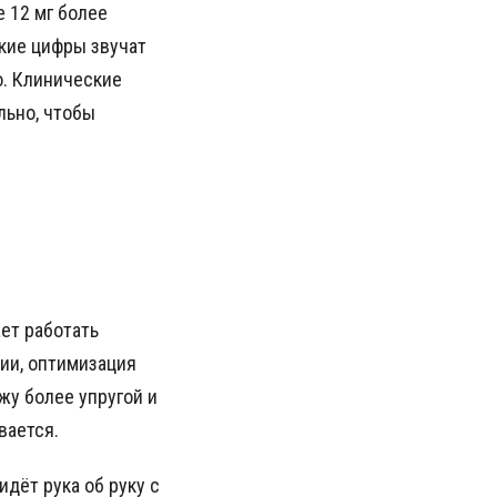
е 12 мг более
акие цифры звучат
о. Клинические
льно, чтобы
ет работать
ии, оптимизация
жу более упругой и
вается.
дёт рука об руку с