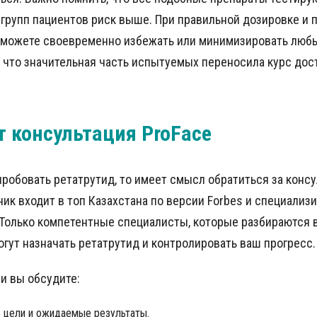
х групп пациентов риск выше. При правильной дозировке и
сможете своевременно избежать или минимизировать люб
 что значительная часть испытуемых переносила курс дос
т консультация ProFace
робовать ретатрутид, то имеет смысл обратиться за консу
иник входит в топ Казахстана по версии Forbes и специализ
 Только компетентные специалисты, которые разбираются 
огут назначать ретатрутид и контролировать ваш прогресс.
и вы обсудите:
 цели и ожидаемые результаты.