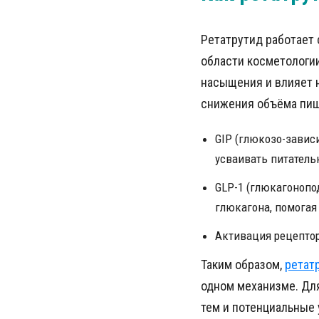
Ретатрутид работает 
области косметологии
насыщения и влияет н
снижения объёма пищи
GIP (глюкозо-зави
усваивать питатель
GLP-1 (глюкагоноп
глюкагона, помогая
Активация рецептор
Таким образом,
ретат
одном механизме. Для
тем и потенциальные