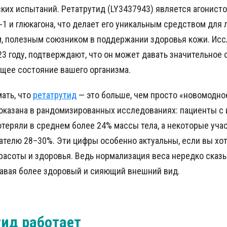
ких испытаний. Ретатрутид (LY3437943) является агонисто
P-1 и глюкагона, что делает его уникальным средством для
, полезным союзником в поддержании здоровья кожи. Исс
3 году, подтверждают, что он может давать значительное 
общее состояние вашего организма.
ать, что
ретатрутид
— это больше, чем просто «новомодное
оказана в рандомизированных исследованиях: пациенты с
отеряли в среднем более 24% массы тела, а некоторые уча
ателю 28–30%. Эти цифры особенно актуальны, если вы хо
расоты и здоровья. Ведь нормализация веса нередко сказы
давая более здоровый и сияющий внешний вид.
тид работает