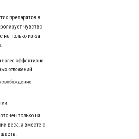
угих препаратов в
тролирует чувство
с не только из-за
.
м более эффективно
вых отложений.
высвобождение
гии.
оточен только на
и веса, а вместе с
еществ.