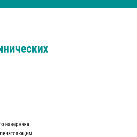
линических
то наверняка
 впечатляющим