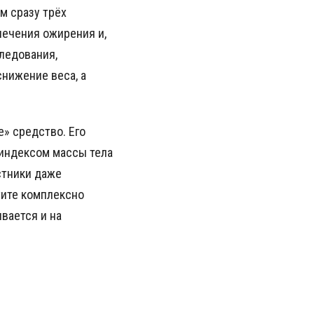
м сразу трёх
 лечения ожирения и,
ледования,
снижение веса, а
» средство. Его
 индексом массы тела
стники даже
тите комплексно
вается и на