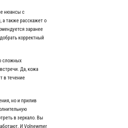
се нюансы с
 а также расскажет о
омендуется заранее
одобрать корректный
бо сложных
встречи. Да, кожа
т в течение
ния, но и прилив
полнительную
треть в зеркало. Вы
аботают. И Volnewmer