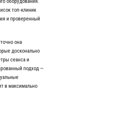
ого оборудования.
исок топ-клиник
ния и проверенный
 точно она
торые досконально
тры сеанса и
ированный подход —
дуальные
ит в максимально