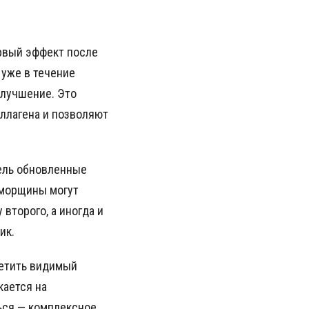
ервый эффект после
 уже в течение
улучшение. Это
ллагена и позволяют
ель обновленные
 морщины могут
второго, а иногда и
ик.
метить видимый
кается на
ься — комплексное