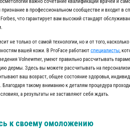
осметологии важно сочетание квалификации врачей и сам
 признание в профессиональном сообществе и входит в сп
 Forbes, что гарантирует вам высокий стандарт обслужива
.
ит не только от самой технологии, но и от того, насколько
нностям вашей кожи. В ProFace работают
специалисты
, ко
ведения Volnewmer, умеют правильно рассчитывать параме
цию дермы. Здесь вы можете рассчитывать на персонализ
читывают ваш возраст, общее состояние здоровья, индиви
. Благодаря такому вниманию к деталям процедура проход
словиях, а результаты не заставляют себя ждать.
сь к своему омоложению