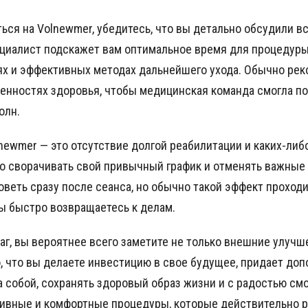
ться на Volnewmer, убедитесь, что вы детально обсудили в
циалист подскажет вам оптимальное время для процедуры,
 и эффективных методах дальнейшего ухода. Обычно рек
бенностях здоровья, чтобы медицинская команда смогла п
олн.
newmer — это отсутствие долгой реабилитации и каких-ли
о сворачивать свой привычный график и отменять важные 
веть сразу после сеанса, но обычно такой эффект проходи
ы быстро возвращаетесь к делам.
аг, вы вероятнее всего заметите не только внешние улучше
, что вы делаете инвестицию в свое будущее, придает до
 собой, сохранять здоровый образ жизни и с радостью смо
ивные и комфортные процедуры, которые действительно р