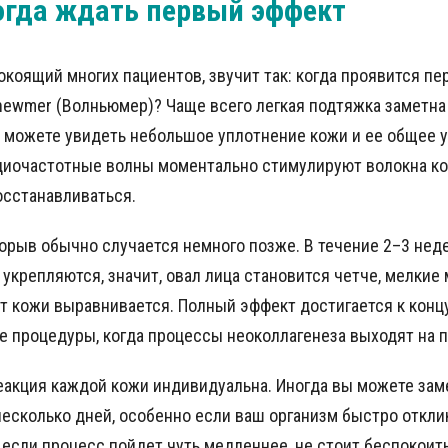
огда ждать первый эффект
окоящий многих пациентов, звучит так: когда проявится п
newmer (Волньюмер)? Чаще всего легкая подтяжка заметна
ы можете увидеть небольшое уплотнение кожи и ее общее 
адиочастотные волны моментально стимулируют волокна ко
осстанавливаться.
орыв обычно случается немного позже. В течение 2–3 нед
укрепляются, значит, овал лица становится четче, мелкие
ет кожи выравнивается. Полный эффект достигается к концу 
е процедуры, когда процессы неоколлагенеза выходят на п
реакция каждой кожи индивидуальна. Иногда вы можете за
несколько дней, особенно если ваш организм быстро откли
если процесс пойдет чуть медленнее, не стоит беспокоит