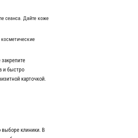
ле сеанса. Дайте коже
 косметические
 закрепите
в и быстро
визитной карточкой.
 выборе клиники. В