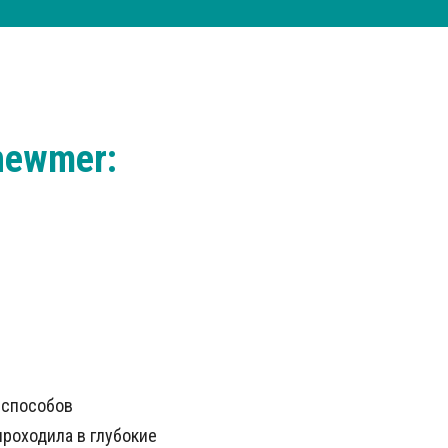
newmer:
 способов
проходила в глубокие