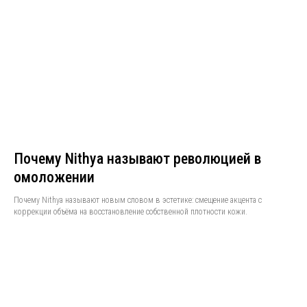
Почему Nithya называют революцией в
омоложении
Почему Nithya называют новым словом в эстетике: смещение акцента с
коррекции объёма на восстановление собственной плотности кожи.