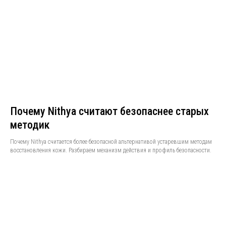
Почему Nithya считают безопаснее старых
методик
Почему Nithya считается более безопасной альтернативой устаревшим методам
восстановления кожи. Разбираем механизм действия и профиль безопасности.