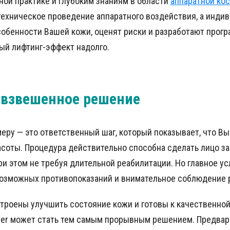
ной практике и глубоким знаниям в области
аппаратной ко
техническое проведение аппаратного воздействия, а инди
обенности Вашей кожи, оценят риски и разработают прогр
ый лифтинг-эффект надолго.
 взвешенное решение
еру — это ответственный шаг, который показывает, что Вы
асоты. Процедура действительно способна сделать лицо з
и этом не требуя длительной реабилитации. Но главное ус
возможных противопоказаний и внимательное соблюдение 
строены улучшить состояние кожи и готовы к качественно
mer может стать тем самым прорывным решением. Предвар