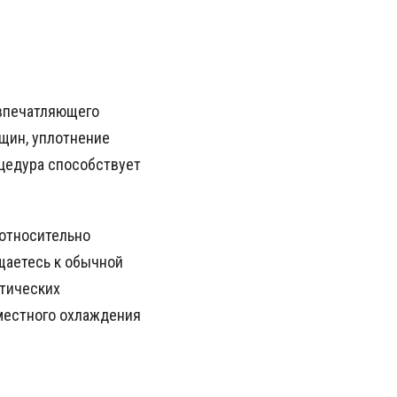
 впечатляющего
щин, уплотнение
оцедура способствует
 относительно
щаетесь к обычной
етических
местного охлаждения