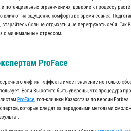
х и потенциальных ограничениях, доверие к процессу растё
ю влияют на ощущение комфорта во время сеанса. Подгота
 старайтесь больше отдыхать и не перегружать себя. Так 
та с минимальным стрессом.
экспертам ProFace
срочного лифтинг-эффекта имеет значение не только обор
спользует. Если Вы хотите быть уверены, что процедура про
алистам
ProFace
, топ-клиники Казахстана по версии Forbes
кспертов, которые следят за передовыми методами омолож
езультат.