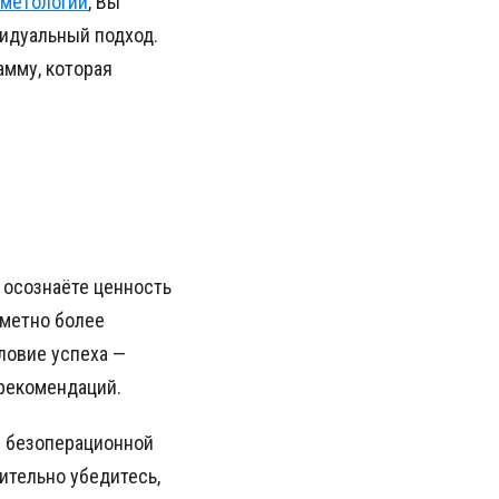
сметологии
, Вы
видуальный подход.
амму, которая
 осознаёте ценность
аметно более
ловие успеха —
рекомендаций.
й безоперационной
ительно убедитесь,