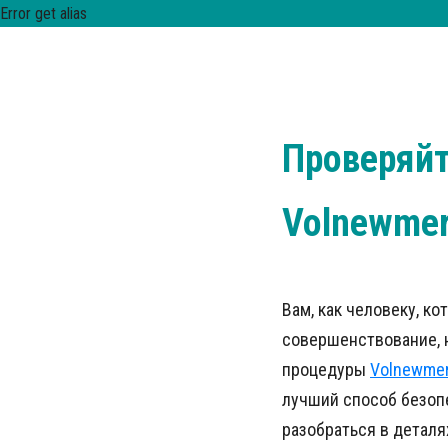
Error get alias
Проверяйт
Volnewmer
Вам, как человеку, к
совершенствование, 
процедуры
Volnewme
лучший способ безоп
разобраться в деталя