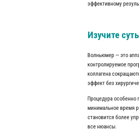
эффективному резуль
Изучите сут
Волньюмер — это аппа
контролируемое прогр
коллагена сокращаютс
эффект без хирургиче
Процедура особенно п
минимальное время ре
становится более упр
все нюансы.