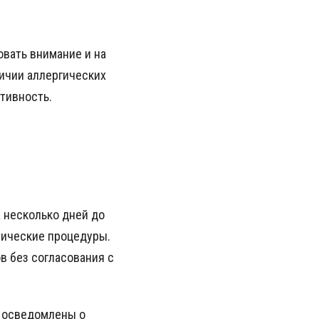
овать внимание и на
личии аллергических
тивность.
а несколько дней до
тические процедуры.
в без согласования с
ы осведомлены о