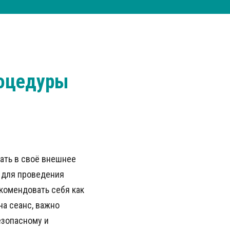
роцедуры
вать в своё внешнее
 для проведения
екомендовать себя как
а сеанс, важно
езопасному и