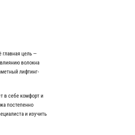
ё главная цель —
 влиянию волокна
аметный лифтинг-
т в себе комфорт и
ожа постепенно
пециалиста и изучить