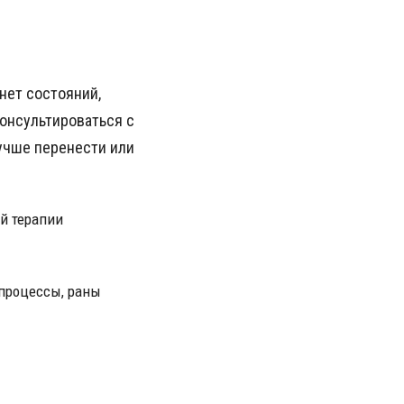
 нет состояний,
консультироваться с
учше перенести или
й терапии
 процессы, раны