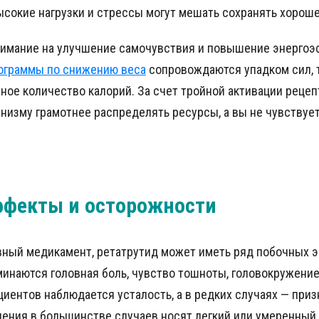
высокие нагрузки и стрессы могут мешать сохранять хорош
нимание на улучшение самочувствия и повышение энерго
ограммы по снижению веса
сопровождаются упадком сил, т
ое количество калорий. За счет тройной активации рецеп
низму грамотнее распределять ресурсы, а вы не чувствует
ффекты и осторожности
вный медикамент, ретатрутид может иметь ряд побочных э
инаются головная боль, чувство тошноты, головокружение
циентов наблюдается усталость, а в редких случаях — при
ения в большинстве случаев носят легкий или умеренный 