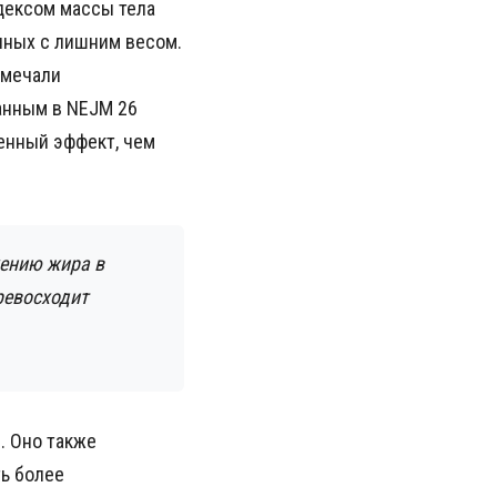
дексом массы тела
анных с лишним весом.
амечали
анным в NEJM 26
енный эффект, чем
ению жира в
ревосходит
. Оно также
ь более