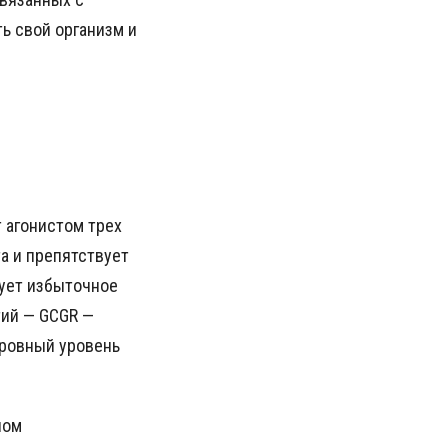
ть свой организм и
т агонистом трех
а и препятствует
рует избыточное
тий — GCGR —
 ровный уровень
пом