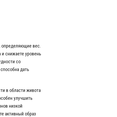
, определяющие вес.
а и снижаете уровень
удности со
 способна дать
ти в области живота
пособен улучшить
инов низкой
ете активный образ