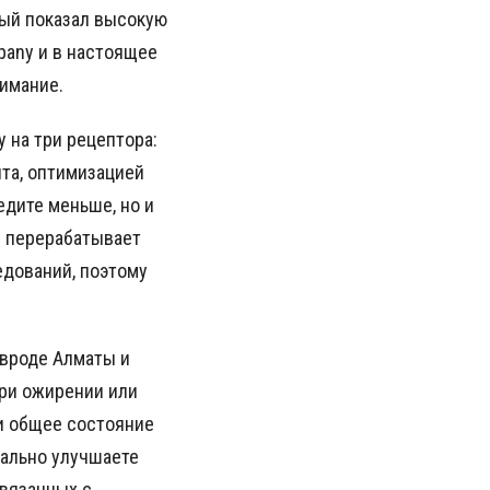
рый показал высокую
mpany и в настоящее
нимание.
 на три рецептора:
ита, оптимизацией
едите меньше, но и
е перерабатывает
едований, поэтому
 вроде Алматы и
при ожирении или
 и общее состояние
иально улучшаете
связанных с