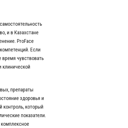
 самостоятельность
о, и в Казахстане
енение. ProFace
 компетенций. Если
е время чувствовать
и клинической
рвых, препараты
остояние здоровья и
й контроль, который
лические показатели.
о комплексное