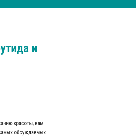
утида и
жанию красоты, вам
 самых обсуждаемых