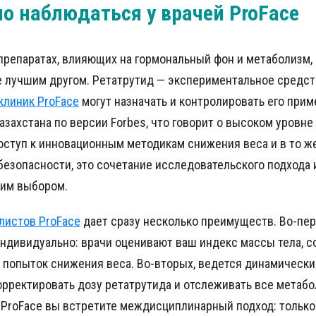
о наблюдаться у врачей ProFace
 препаратах, влияющих на гормональный фон и метаболизм,
 лучшим другом. Ретатрутид — экспериментальное средств
 клиник ProFace
могут назначать и контролировать его прим
Казахстана по версии Forbes, что говорит о высоком уровне
оступ к инновационным методикам снижения веса и в то ж
безопасности, это сочетание исследовательского подхода 
шим выбором.
листов ProFace
дает сразу несколько преимуществ. Во-пе
ндивидуально: врачи оценивают ваш индекс массы тела, с
попыток снижения веса. Во-вторых, ведется динамически
рректировать дозу ретатрутида и отслеживать все метабо
х ProFace вы встретите междисциплинарный подход: тольк