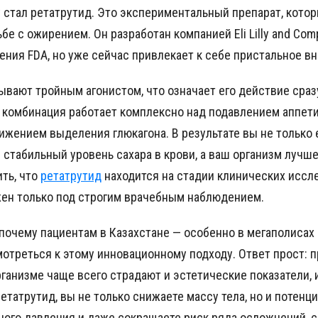
у стал ретатрутид. Это экспериментальный препарат, кото
бе с ожирением. Он разработан компанией Eli Lilly and Co
ния FDA, но уже сейчас привлекает к себе пристальное в
ывают тройным агонистом, что означает его действие сразу
та комбинация работает комплексно над подавлением аппет
ижением выделения глюкагона. В результате вы не только 
стабильный уровень сахара в крови, а ваш организм лучш
ть, что
ретатрутид
находится на стадии клинических иссл
жен только под строгим врачебным наблюдением.
почему пациентам в Казахстане — особенно в мегаполисах
отреться к этому инновационному подходу. Ответ прост: 
ганизме чаще всего страдают и эстетические показатели,
етатрутид, вы не только снижаете массу тела, но и потенц
ного давления и даже сокращаете риск ряда осложнений, 