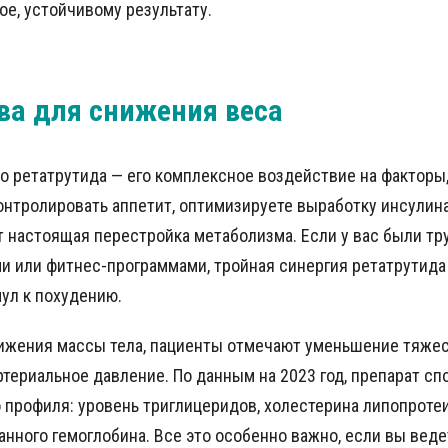
ое, устойчивому результату.
а для снижения веса
о ретатрутида — его комплексное воздействие на факторы
онтролировать аппетит, оптимизируете выработку инсулин
т настоящая перестройка метаболизма. Если у вас были тр
и или фитнес-программами, тройная синергия ретатрутида
ул к похудению.
ижения массы тела, пациенты отмечают уменьшение тяжес
ртериальное давление. По данным на 2023 год, препарат с
 профиля: уровень триглицеридов, холестерина липопроте
анного гемоглобина. Все это особенно важно, если вы вед