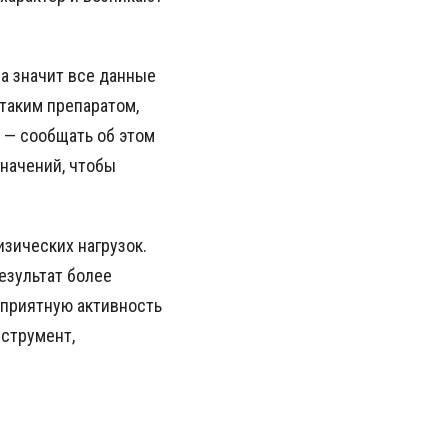
 а значит все данные
таким препаратом,
 — сообщать об этом
значений, чтобы
изических нагрузок.
езультат более
 приятную активность
нструмент,