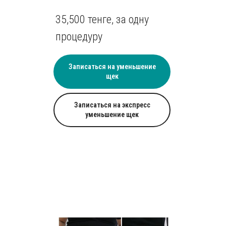
35,500 тенге, за одну
процедуру
Записаться на уменьшение
щек
Записаться на экспресс
уменьшение щек
Аппаратная косметология
Нитевой лифтинг
Инновационный способ борьбы с
Нити, выполненные из совм
возрастными изменениями на лице и
кожей человека материалов,
теле, который дает гарантированный
под кожу, цепляя ее насечк
результат. Можно избавиться от
подтягивая вверх, тем сам
пигментации, шрамов, следов постакне,
возвращают лицу молодой о
подтянуть и разгладить кожу, сузить поры
подтягивает брыли и обвис
и нормализовать выработку сальных