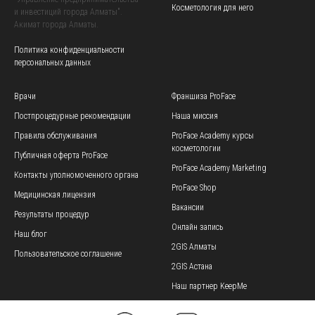
Косметология для него
и инвестиций города Алматы".
Акимат города Алматы.
Политика конфиденциальности
персональных данных
Врачи
Франшиза ProFace
Постпроцедурные рекомендации
Наша миссия
Правила обслуживания
ProFace Academy
курсы
косметологии
Публичная оферта ProFace
ProFace Academy
Marketing
Контакты уполномоченного органа
ProFace Shop
Медицинская лицензия
Вакансии
Результаты процедур
Онлайн запись
Наш блог
2GIS А
лматы
Пользовательское соглашение
2GIS Астана
Наш партнер KeepMe