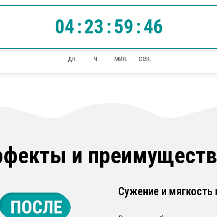
04
:
23
:
59
:
45
дн.
ч.
мин.
сек.
ффекты и преимуществ
Сужение и мягкость 