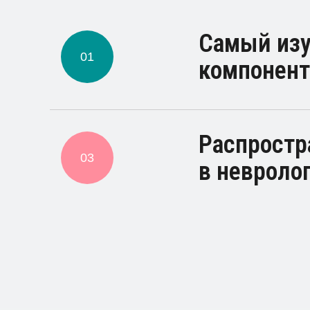
Самый из
01
компонент
Распростр
03
в невроло