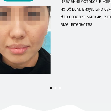
Введение ботокса в же
их объем, визуально су
Это создаёт мягкий, ес
вмешательства.