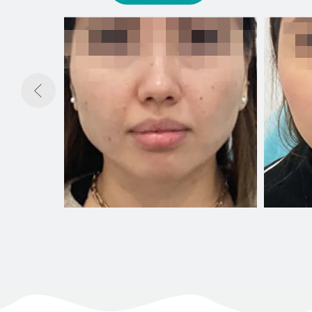
шает
для
яжения