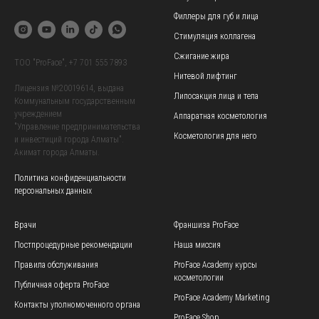
Филлеры для губ и лица
Стимуляция коллагена
Сжигание жира
TOO "ProFace",
+7 701 555 7893
Нитевой лифтинг
Лицензия №20019614, выдана
Липосакция лица и тела
Коммунальным государственным
учреждением
Аппаратная косметология
"Управление предпринимательства
Косметология для него
и инвестиций города Алматы".
Акимат города Алматы.
Политика конфиденциальности
персональных данных
Врачи
Франшиза ProFace
Постпроцедурные рекомендации
Наша миссия
Правила обслуживания
ProFace Academy
курсы
косметологии
Публичная оферта ProFace
ProFace Academy
Marketing
Контакты уполномоченного органа
ProFace Shop