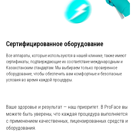
Сертифицированное оборудование
Все аппараты, которые используются в нашей клинике, также имеют
сертификаты, подтверждающие их соответствие международным и
Казахстанским стандартам. Мы выбираем только проверенное
оборудование, чтобы обеспечить вам комфортные и безопасные
Аппаратная косметология
Нитевой лифтинг
условия во время каждой процедуры.
Инновационный способ борьбы с
Нити, выполненные из совм
возрастными изменениями на лице и
кожей человека материалов,
теле, который дает гарантированный
под кожу, цепляя ее насечк
результат. Можно избавиться от
подтягивая вверх, тем сам
Ваше здоровье и результат — наш приоритет. В ProFace вы
пигментации, шрамов, следов постакне,
возвращают лицу молодой о
подтянуть и разгладить кожу, сузить поры
подтягивает брыли и обвис
можете быть уверены, что каждая процедура выполняется
и нормализовать выработку сальных
подбородок.
Подробнее
с применением качественных, лицензированных средств и
желез и т. д.
Подробнее
оборудования.