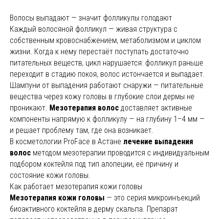
Волосы выпадают — значит фолликулы голодают
Каждый волосяной фолликул — живая структура с
собственным кровоснабжением, метаболизмом и циклом
жизни. Когда к нему перестаёт поступать достаточно
питательных веществ, цикл нарушается: фолликул раньше
переходит в стадию покоя, волос истончается и выпадает.
Шампуни от выпадения работают снаружи — питательные
вещества через кожу головы в глубокие слои дермы не
проникают.
Мезотерапия волос
доставляет активные
компоненты напрямую к фолликулу — на глубину 1–4 мм —
и решает проблему там, где она возникает.
В косметологии ProFace в Астане
лечение выпадения
волос
методом мезотерапии проводится с индивидуальным
подбором коктейля под тип алопеции, её причину и
состояние кожи головы.
Как работает мезотерапия кожи головы
Мезотерапия кожи головы
— это серия микроинъекций
биоактивного коктейля в дерму скальпа. Препарат