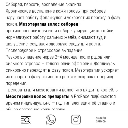
Себорея, перхоть, воспаление скальпа
Хроническое воспаление кожи головы при себорее
нарушает работу фолликулов и ускоряет их переход в фазу
покоя.
Мезотерапия волос себорея
—
противовоспалительные и себорегулирующие коктейли
нормализуют работу сальных желёз, снимают зуд и
шелушение, создавая здоровую среду для роста.
Послеродовое и стрессовое выпадение
Резкое выпадение через 2–4 месяца после родов или
сильного стресса — телогеновый эффлювий. Фолликулы
синхронно переходят в фазу покоя. Мезотерапия ускоряет
их возврат в фазу активного роста и сокращает период
поредения.
Препараты для мезотерапии волос: что входит в коктейль
Мезотерапия волос препараты
в ProFace подбираются
врачом индивидуально — под тип алопеции, её стадию и
общее состояние кожи головы.
Базовые компоненты:
Биотин (витамин В7)
— ключевой кофактор синтеза