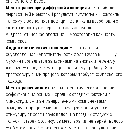
системного стресса.
Мезотерапия при диффузной алопеции
даёт наиболее
выраженный и быстрый результат: питательный коктейль
напрямую восполняет дефицит, фолликулы возобновляют
активный рост уже через несколько недель.
Андрогенетическая алопеция — мезотерапия как часть
комплекса
Андрогенетическая алопеция
— генетически
обусловленная чувствительность фолликулов к ДГТ — у
мужчин проявляется залысинами на висках и темени, у
женщин — поредением по центральному пробору. Это
прогрессирующий процесс, который требует комплексного
подхода.
Мезотерапия волос
при андрогенетической алопеции
эффективна на ранних и средних стадиях: коктейли с
миноксидилом и антиандрогенными компонентами
замедляют процесс миниатюризации фолликулов и
стимулируют рост новых волос. На поздних стадиях с
полной потерей фолликулов мезотерапия не вернёт волосы
— об этом врач ProFace скажет честно на консультации.