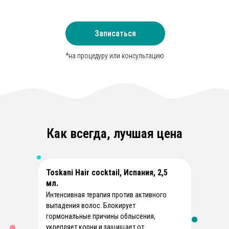
Записаться
*на процедуру или консультацию
Лицезированные
врачи
В нашей клинике работают
лицензированные дерматокосметологи с
высшим медобразованием и лицензией
Как всегда, лучшая цена
Акимата Алматы.
Отсутствие навязанных
Toskani Hair cocktail, Испания, 2,5
01
услуг
мл.
Мы никогда не навязываем лишние услуги.
Интенсивная терапия против активного
Наши врачи подбирают только
выпадения волос. Блокирует
эффективные процедуры, ориентируясь на
гормональные причины облысения,
ваш бюджет и реальные потребности кожи.
укрепляет корни и защищает от