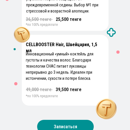
преждевременной седины. Выбор №1 при
стрессовой и возрастной алопеции.
Сертифицированные
препараты
36,500 тенге
))
25,500 тенге
*по 100% предоплате
Используем сертифицированные препараты
с хорошим и длительным эффектом.
CELLBOOSTER Hair, Швейцария, 1,5
мл
Инновационный «умный» коктейль для
густоты и качества волос. Благодаря
Быстрый сервис
технологии CHAC питает луковицы
непрерывно до 3 недель. Идеален при
У нас лучший сервис — менеджеры всегда на
истончении, сухости и потере блеска.
связи, оперативно отвечают и решают все
вопросы до полного удовлетворения
49,000 тенге
))
39,500 тенге
клиента.
*по 100% предоплате
Записаться