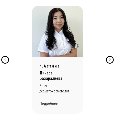
Введение мезококтейля
Тончайшие иглы (0.30 мм) делают микроинъекции по
всей коже головы
04
г.Астана
Активная фаза
Динара
Базаралиева
Коктейль распределяется в дерме, стимулирует
Врач-
фолликулы
дерматокосметолог
Подробнее