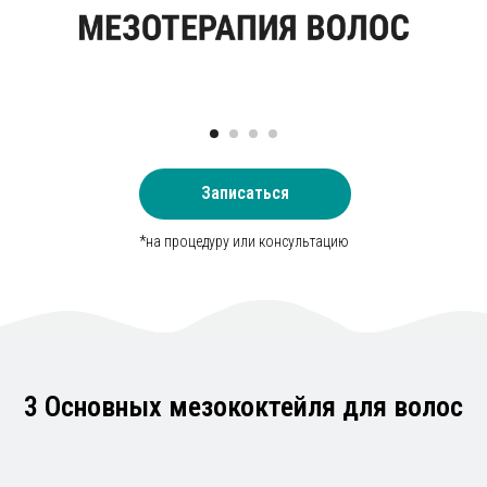
Toskani Hair Cocktail
Серенои блокирует 5-альфа-редуктазу,
предотвращая образование ДГТ
Улучшает микроциркуляцию в коже головы
Противовоспалительное и противозудное
действие
Записаться
*на процедуру или консультацию
3 Основных мезококтейля для волос