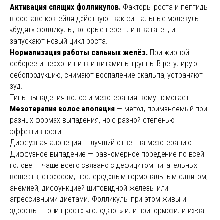
Активация спящих фолликулов.
Факторы роста и пептиды
в составе коктейля действуют как сигнальные молекулы —
«будят» фолликулы, которые перешли в катаген, и
запускают новый цикл роста.
Нормализация работы сальных желёз.
При жирной
себорее и перхоти цинк и витамины группы В регулируют
себопродукцию, снимают воспаление скальпа, устраняют
зуд.
Типы выпадения волос и мезотерапия: кому помогает
Мезотерапия волос алопеция
— метод, применяемый при
разных формах выпадения, но с разной степенью
эффективности.
Диффузная алопеция — лучший ответ на мезотерапию
Диффузное выпадение — равномерное поредение по всей
голове — чаще всего связано с дефицитом питательных
веществ, стрессом, послеродовым гормональным сдвигом,
анемией, дисфункцией щитовидной железы или
агрессивными диетами. Фолликулы при этом живы и
здоровы — они просто «голодают» или притормозили из-за