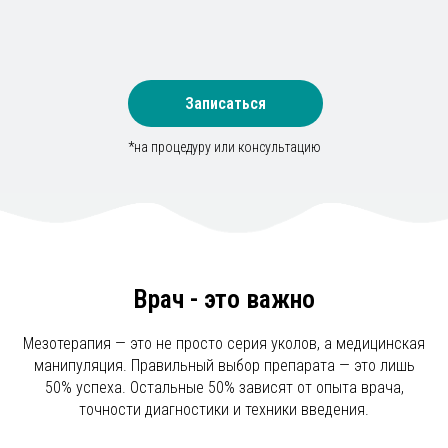
Диагностика
Врач осматривает кожу головы, определяет тип
выпадения, проверяет наличие противопоказаний
Записаться
*на процедуру или консультацию
02
Выбор препарата
Врач - это важно
Для хронического выпадения — Toskani Hair, для
истончения и ломкости — CELLBOOSTER HAIR
Мезотерапия — это не просто серия уколов, а медицинская
манипуляция. Правильный выбор препарата — это лишь
50% успеха. Остальные 50% зависят от опыта врача,
точности диагностики и техники введения.
03