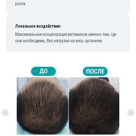
роста.
01
Локальное воздействие:
CELLBOOSTER HAIR, Швейцария
Максимальная концентрация витаминов именно там, где
они необходимы, без нагрузки на весь организм.
Запатентованная технология CHAC
обеспечивает медленное высвобождение
активных компонентов в течение 2-3 недель
Питает фолликул непрерывно, а не одноразово
Восстанавливает структуру волосяного
стержня
02