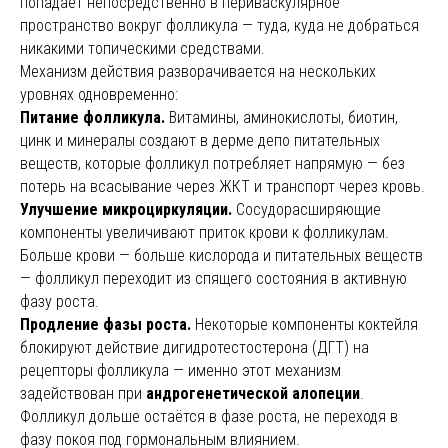
попадает непосредственно в периваскулярное
пространство вокруг фолликула — туда, куда не добраться
никакими топическими средствами.
Механизм действия разворачивается на нескольких
Аппаратная косметология
Нитевой лифтинг
уровнях одновременно:
Питание фолликула.
Витамины, аминокислоты, биотин,
Инновационный способ борьбы с
Нити, выполненные из совм
цинк и минералы создают в дерме депо питательных
возрастными изменениями на лице и
кожей человека материалов,
теле, который дает гарантированный
под кожу, цепляя ее насечк
веществ, которые фолликул потребляет напрямую — без
результат. Можно избавиться от
подтягивая вверх, тем сам
потерь на всасывание через ЖКТ и транспорт через кровь.
пигментации, шрамов, следов постакне,
возвращают лицу молодой о
подтянуть и разгладить кожу, сузить поры
подтягивает брыли и обвис
Улучшение микроциркуляции.
Сосудорасширяющие
и нормализовать выработку сальных
подбородок.
Подробнее
компоненты увеличивают приток крови к фолликулам.
желез и т. д.
Подробнее
Больше крови — больше кислорода и питательных веществ
— фолликул переходит из спящего состояния в активную
фазу роста.
Продление фазы роста.
Некоторые компоненты коктейля
блокируют действие дигидротестостерона (ДГТ) на
рецепторы фолликула — именно этот механизм
задействован при
андрогенетической алопеции
.
Фолликул дольше остаётся в фазе роста, не переходя в
фазу покоя под гормональным влиянием.