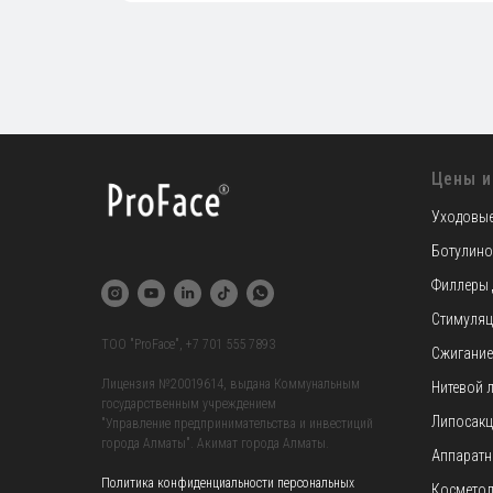
Цены и
Уходовые
Ботулино
Филлеры 
Стимуляц
TOO "ProFace",
+7 701 555 7893
Сжигание
Лицензия №20019614, выдана Коммунальным
Нитевой 
государственным учреждением
Липосакц
"Управление предпринимательства и инвестиций
города Алматы". Акимат города Алматы.
Аппаратн
Политика конфиденциальности персональных
Косметол