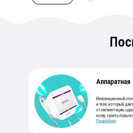
Пос
Аппаратная
Инновационный спос
и теле, который дае
от пигментации, шра
кожу, сузить поры и
Подробнее