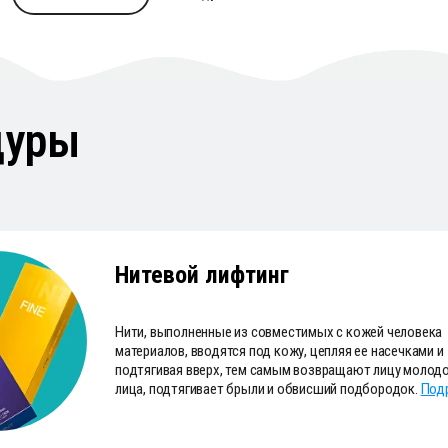
дуры
Нитевой лифтинг
Нити, выполненные из совместимых с кожей человека
материалов, вводятся под кожу, цепляя ее насечками и
подтягивая вверх, тем самым возвращают лицу молодо
лица, подтягивает брыли и обвисший подбородок.
Под