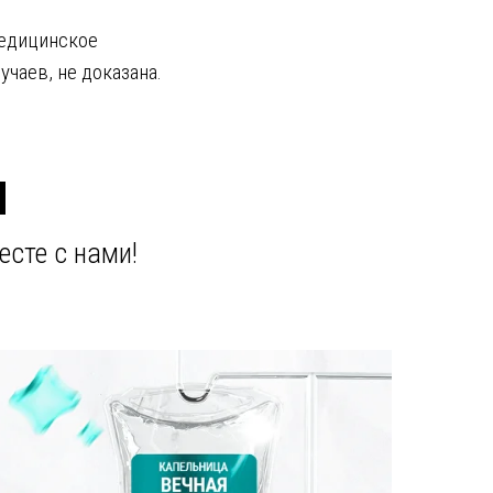
медицинское
чаев, не доказана.
И
есте с нами!