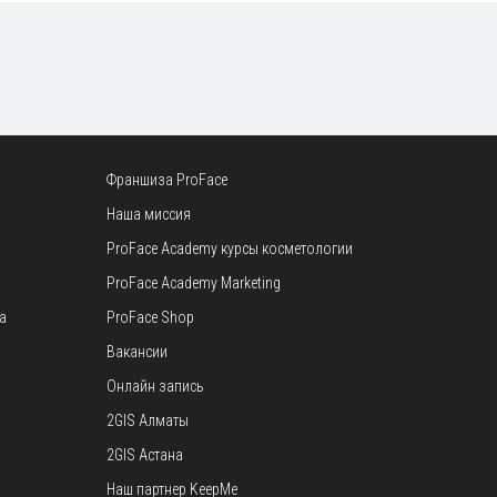
Франшиза ProFace
Наша миссия
ProFace Academy
курсы косметологии
ProFace Academy
Marketing
а
ProFace Shop
Вакансии
Онлайн запись
2GIS А
лматы
2GIS Астана
Наш партнер KeepMe