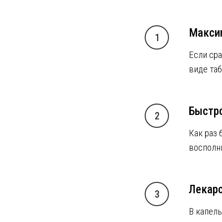
Макси
Если ср
виде таб
Быстр
Как раз
восполн
Лекар
В капел