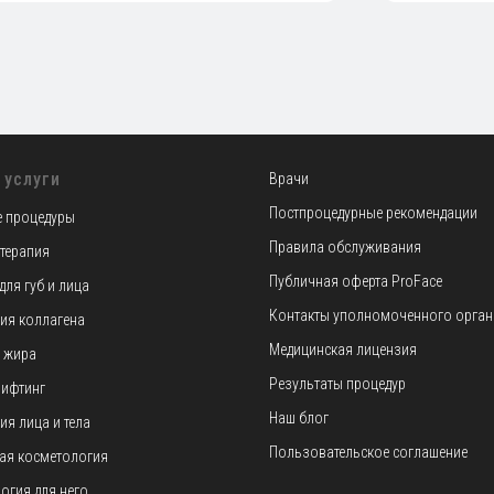
 услуги
Врачи
Постпроцедурные рекомендации
 процедуры
Правила обслуживания
терапия
Публичная оферта ProFace
для губ и лица
Контакты уполномоченного орган
ия коллагена
Медицинская лицензия
 жира
Результаты процедур
лифтинг
Наш блог
ия лица и тела
Пользовательское соглашение
ая косметология
огия для него