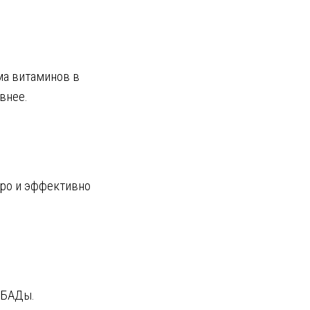
ма витаминов в
внее.
тро и эффективно
 БАДы.