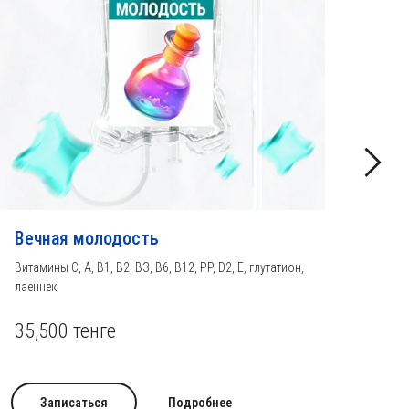
Вечная молодость
Вит
Витамины С, А, В1, В2, ВЗ, B6, B12, PP, D2, E, глутатион,
Вита
лаеннек
15,
35,500 тенге
Записаться
Подробнее