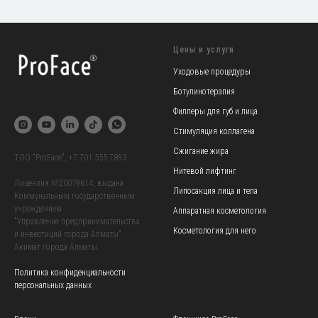
Цены и услуги
Уходовые процедуры
Ботулинотерапия
Филлеры для губ и лица
Стимуляция коллагена
Сжигание жира
TOO "ProFace",
+7 701 555 7893
Нитевой лифтинг
Лицензия №20019614, выдана
Липосакция лица и тела
Коммунальным государственным
учреждением
Аппаратная косметология
"Управление предпринимательства
Косметология для него
и инвестиций города Алматы".
Акимат города Алматы.
Политика конфиденциальности
персональных данных