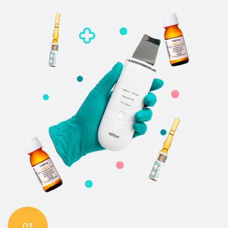
04
Введение Purifying-коктейля
Витамины и экстракты трав вводятся в средние слои
кожи. Состав работает на укрепление защитного
барьера и предотвращение будущих высыпаний.
06
Успокоение и Защита
Наносим альгинатную маску для глубокого
увлажнения, снятия отечности и «запечатывания»