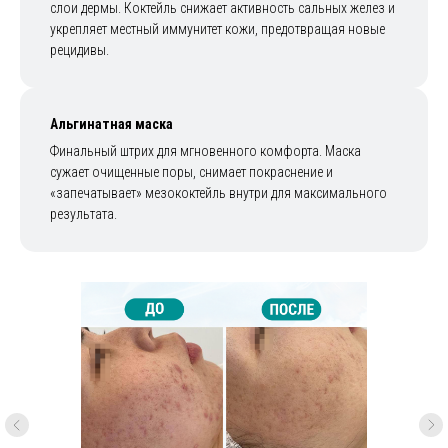
слои дермы. Коктейль снижает активность сальных желез и
укрепляет местный иммунитет кожи, предотвращая новые
рецидивы.
01
Альгинатная маска
Комбинированное очищение
Финальный штрих для мгновенного комфорта. Маска
сужает очищенные поры, снимает покраснение и
Врач проводит
ультразвуковую чистку
для
«запечатывает» мезококтейль внутри для максимального
поверхностных загрязнений и
мануальную чистку
для
результата.
глубоких комедонов и чёрных точек. Это
подготавливает «фундамент» для лечебных
компонентов.
02
Пилинг-терапия Azelaico