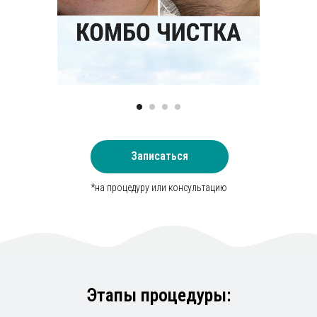
Наносим испанский лечебный пилинг. Он мгновенно:
Убивает бактерии (мощный антибактериальный
эффект)
Подсушивает активные прыщики
Предотвращает появление новых темных пятен
Не вызывает сильного шелушения
03
Записаться
Мезотерапия DeAcne
*на процедуру или консультацию
Врач точечно вводит мезококтейль
в проблемные
зоны лица
. Это самый важный этап лечения. Пептиды
начинают работать напрямую с сальными железами и
клетками, отвечающими за воспаление.
Этапы процедуры: