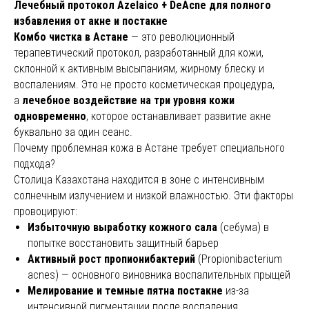
Лечебный протокол Azelaico + DeAcne для полного
избавления от акне и постакне
Комбо чистка в Астане
— это революционный
терапевтический протокол, разработанный для кожи,
Аппаратная косметология
Нитевой лифтинг
склонной к активным высыпаниям, жирному блеску и
воспалениям. Это не просто косметическая процедура,
Инновационный способ борьбы с
Нити, выполненные из совм
а
лечебное воздействие на три уровня кожи
возрастными изменениями на лице и
кожей человека материалов,
теле, который дает гарантированный
под кожу, цепляя ее насечк
одновременно
, которое останавливает развитие акне
результат. Можно избавиться от
подтягивая вверх, тем сам
буквально за один сеанс.
пигментации, шрамов, следов постакне,
возвращают лицу молодой о
подтянуть и разгладить кожу, сузить поры
подтягивает брыли и обвис
Почему проблемная кожа в Астане требует специального
и нормализовать выработку сальных
подбородок.
Подробнее
подхода?
желез и т. д.
Подробнее
Столица Казахстана находится в зоне с интенсивным
солнечным излучением и низкой влажностью. Эти факторы
провоцируют:
Избыточную выработку кожного сала
(себума) в
попытке восстановить защитный барьер
Активный рост пропионибактерий
(Propionibacterium
acnes) — основного виновника воспалительных прыщей
Мелирование и темные пятна постакне
из-за
интенсивной пигментации после воспаления