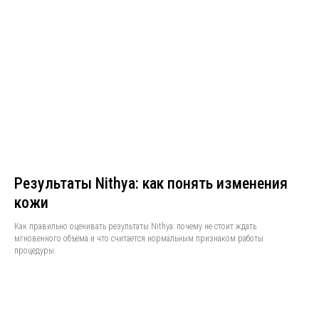
Результаты Nithya: как понять изменения
кожи
Как правильно оценивать результаты Nithya: почему не стоит ждать
мгновенного объёма и что считается нормальным признаком работы
процедуры.