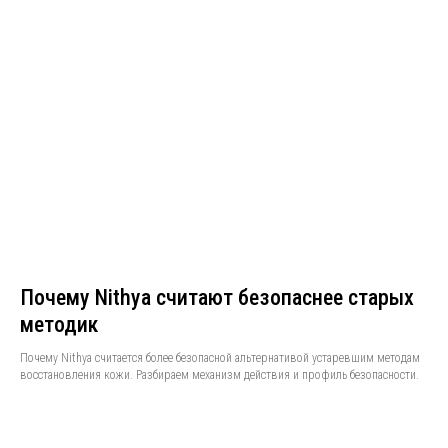
Почему Nithya считают безопаснее старых
методик
Почему Nithya считается более безопасной альтернативой устаревшим методам
восстановления кожи. Разбираем механизм действия и профиль безопасности.