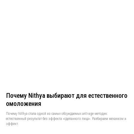
Почему Nithya выбирают для естественного
омоложения
Почему Nithya стала одной из самых обсуждаемых anti-age методик:
естественный результат без эффекта «сделанного лица». Разбираем механизм и
эффект.