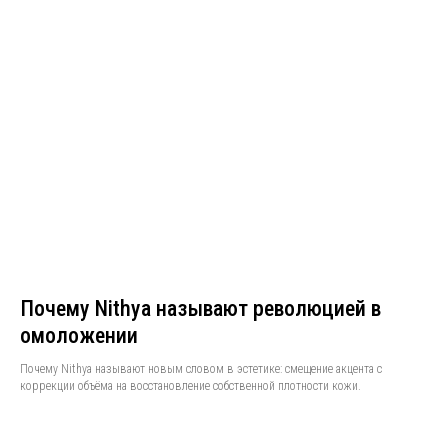
Почему Nithya называют революцией в
омоложении
Почему Nithya называют новым словом в эстетике: смещение акцента с
коррекции объёма на восстановление собственной плотности кожи.