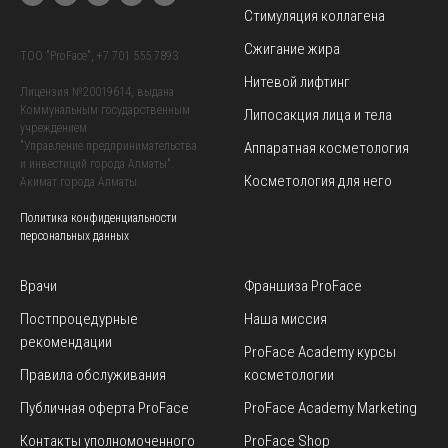
Стимуляция коллагена
Сжигание жира
TOO "ProFace",
+7 701 555 7893
Нитевой лифтинг
Лицензия №20019614, выдана
Коммунальным государственным
Липосакция лица и тела
учреждением
Аппаратная косметология
"Управление предпринимательства
и инвестиций города Алматы".
Косметология для него
Акимат города Алматы.
Политика конфиденциальности
персональных данных
Врачи
Франшиза ProFace
Постпроцедурные
Наша миссия
рекомендации
ProFace Academy
курсы
Правила обслуживания
косметологии
Публичная оферта ProFace
ProFace Academy
Marketing
Контакты уполномоченного
ProFace Shop