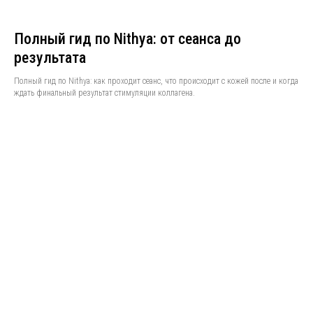
Полный гид по Nithya: от сеанса до
результата
Полный гид по Nithya: как проходит сеанс, что происходит с кожей после и когда
ждать финальный результат стимуляции коллагена.