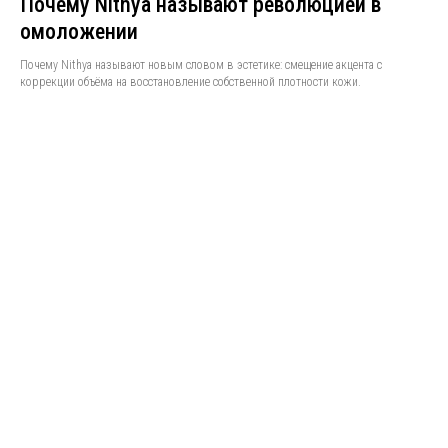
Почему Nithya называют революцией в
омоложении
Почему Nithya называют новым словом в эстетике: смещение акцента с
коррекции объёма на восстановление собственной плотности кожи.