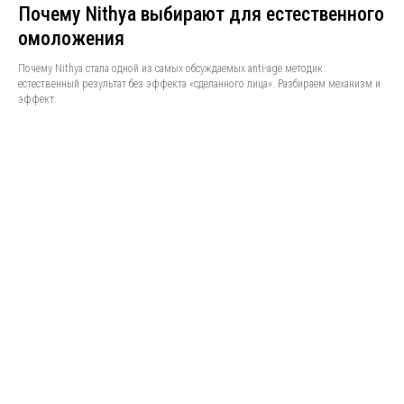
Почему Nithya выбирают для естественного
омоложения
Почему Nithya стала одной из самых обсуждаемых anti-age методик:
естественный результат без эффекта «сделанного лица». Разбираем механизм и
эффект.