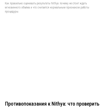
Как правильно оценивать результаты Nithya: почему не стоит ждать
мгновенного объёма и что считается нормальным признаком работы
процедуры.
Противопоказания к Nithya: что проверить