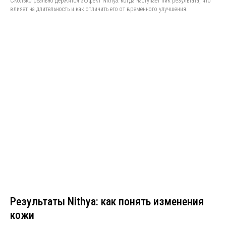
Сколько реально держится эффект Nithya: когда наступает пик результата, что
влияет на длительность и как отличить его от временного улучшения.
Результаты Nithya: как понять изменения
кожи