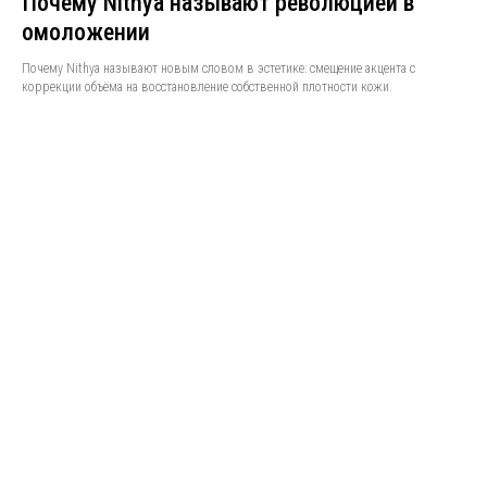
Почему Nithya называют революцией в
омоложении
Почему Nithya называют новым словом в эстетике: смещение акцента с
коррекции объёма на восстановление собственной плотности кожи.