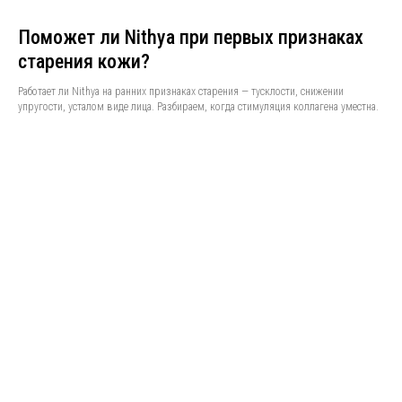
Поможет ли Nithya при первых признаках
старения кожи?
Работает ли Nithya на ранних признаках старения — тусклости, снижении
упругости, усталом виде лица. Разбираем, когда стимуляция коллагена уместна.