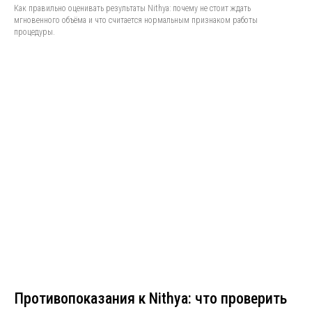
Как правильно оценивать результаты Nithya: почему не стоит ждать
мгновенного объёма и что считается нормальным признаком работы
процедуры.
Противопоказания к Nithya: что проверить