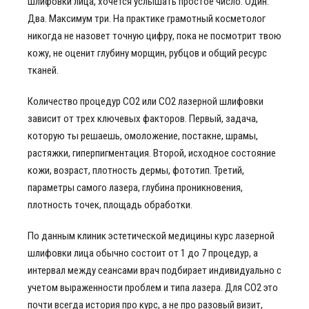
шлифовки лица, хочется услышать простое число. Один.
Два. Максимум три. На практике грамотный косметолог
никогда не назовет точную цифру, пока не посмотрит твою
кожу, не оценит глубину морщин, рубцов и общий ресурс
тканей.
Количество процедур СО2 или CO2 лазерной шлифовки
зависит от трех ключевых факторов. Первый, задача,
которую ты решаешь, омоложение, постакне, шрамы,
растяжки, гиперпигментация. Второй, исходное состояние
кожи, возраст, плотность дермы, фототип. Третий,
параметры самого лазера, глубина проникновения,
плотность точек, площадь обработки.
По данным клиник эстетической медицины курс лазерной
шлифовки лица обычно состоит от 1 до 7 процедур, а
интервал между сеансами врач подбирает индивидуально с
учетом выраженности проблем и типа лазера. Для СО2 это
почти всегда история про курс, а не про разовый визит,