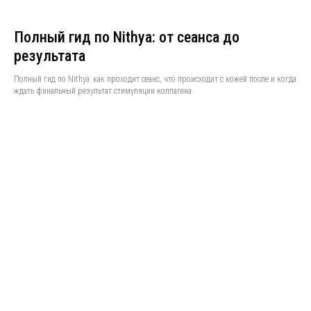
Полный гид по Nithya: от сеанса до
результата
Полный гид по Nithya: как проходит сеанс, что происходит с кожей после и когда
ждать финальный результат стимуляции коллагена.