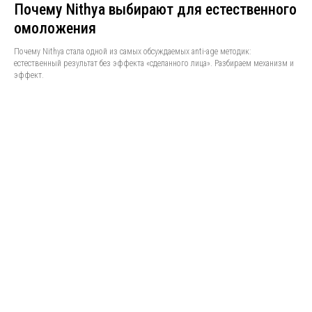
Почему Nithya выбирают для естественного
омоложения
Почему Nithya стала одной из самых обсуждаемых anti-age методик:
естественный результат без эффекта «сделанного лица». Разбираем механизм и
эффект.