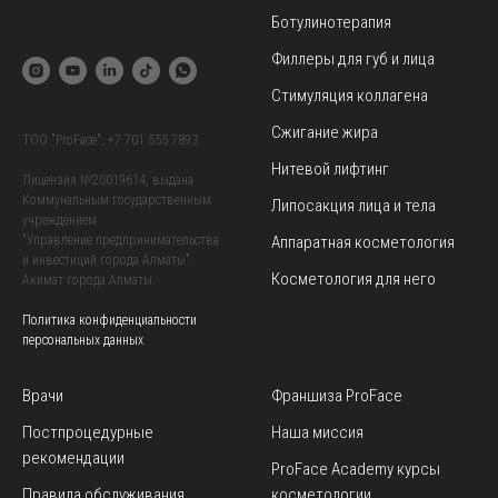
Ботулинотерапия
Филлеры для губ и лица
Стимуляция коллагена
Сжигание жира
TOO "ProFace",
+7 701 555 7893
Нитевой лифтинг
Лицензия №20019614, выдана
Коммунальным государственным
Липосакция лица и тела
учреждением
Аппаратная косметология
"Управление предпринимательства
и инвестиций города Алматы".
Косметология для него
Акимат города Алматы.
Политика конфиденциальности
персональных данных
Врачи
Франшиза ProFace
Постпроцедурные
Наша миссия
рекомендации
ProFace Academy
курсы
Правила обслуживания
косметологии