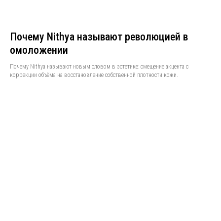
Почему Nithya называют революцией в
омоложении
Почему Nithya называют новым словом в эстетике: смещение акцента с
коррекции объёма на восстановление собственной плотности кожи.