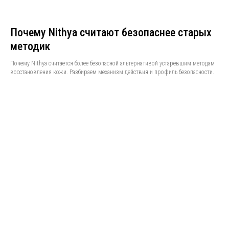
Почему Nithya считают безопаснее старых
методик
Почему Nithya считается более безопасной альтернативой устаревшим методам
восстановления кожи. Разбираем механизм действия и профиль безопасности.