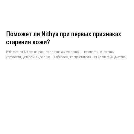
Поможет ли Nithya при первых признаках
старения кожи?
Работает ли Nithya на ранних признаках старения — тусклости, снижении
упругости, усталом виде лица. Разбираем, когда стимуляция коллагена уместна.