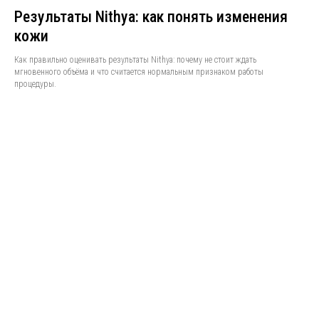
Результаты Nithya: как понять изменения
кожи
Как правильно оценивать результаты Nithya: почему не стоит ждать
мгновенного объёма и что считается нормальным признаком работы
процедуры.