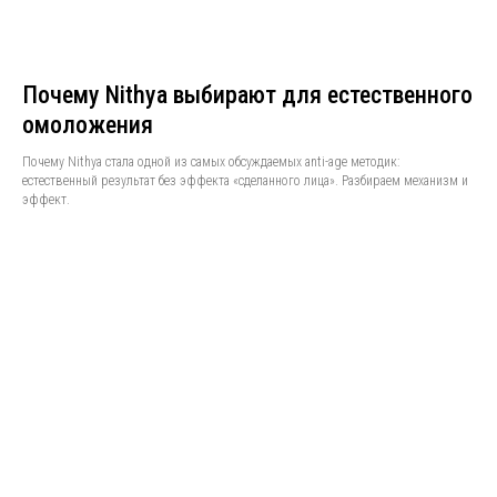
Почему Nithya выбирают для естественного
омоложения
Почему Nithya стала одной из самых обсуждаемых anti-age методик:
естественный результат без эффекта «сделанного лица». Разбираем механизм и
эффект.