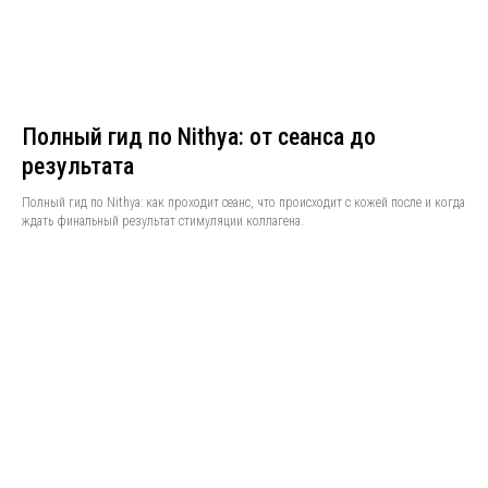
Полный гид по Nithya: от сеанса до
результата
Полный гид по Nithya: как проходит сеанс, что происходит с кожей после и когда
ждать финальный результат стимуляции коллагена.